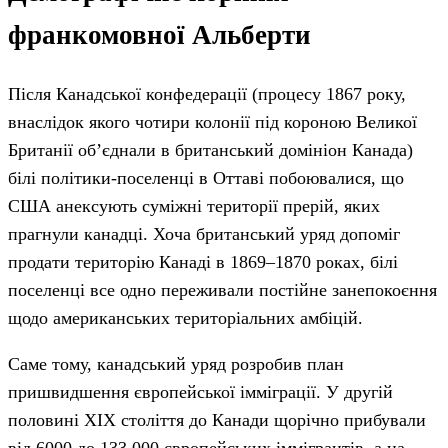
франкомовної Альберти
Після Канадської конфедерації (процесу 1867 року,
внаслідок якого чотири колонії під короною Великої
Британії об’єднали в британський домініон Канада)
білі політики-поселенці в Оттаві побоювалися, що
США анексують суміжні території прерій, яких
прагнули канадці. Хоча британський уряд допоміг
продати територію Канаді в 1869–1870 роках, білі
поселенці все одно переживали постійне занепокоєння
щодо американських територіальних амбіцій.
Саме тому, канадський уряд розробив план
пришвидшення європейської імміграції. У другій
половині ХІХ століття до Канади щорічно прибували
від 6000 до 133 000 європейських іммігрантів, а на