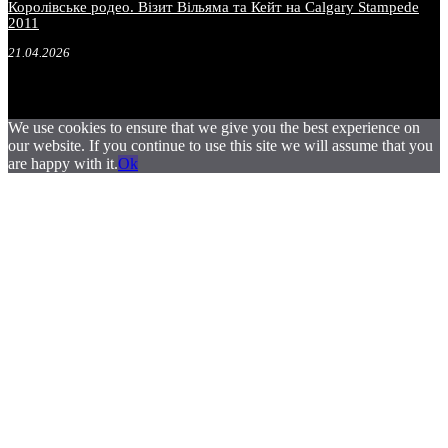
Королівське родео. Візит Вільяма та Кейт на Calgary Stampede
2011
21.04.2026
We use cookies to ensure that we give you the best experience on
our website. If you continue to use this site we will assume that you
are happy with it.
Ok
.
.
.