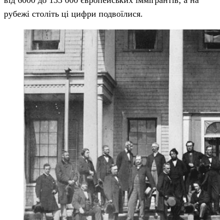
рубежі століть ці цифри подвоїлися.