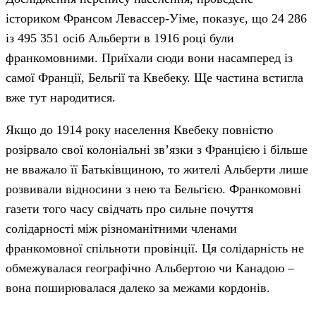
істориком Франсом Левассер-Уіме, показує, що 24 286
із 495 351 осіб Альберти в 1916 році були
франкомовними. Приїхали сюди вони насамперед із
самої Франції, Бельгії та Квебеку. Ще частина встигла
вже тут народитися.
Якщо до 1914 року населення Квебеку повністю
розірвало свої колоніальні зв’язки з Францією і більше
не вважало її Батьківщиною, то жителі Альберти лише
розвивали відносини з нею та Бельгією. Франкомовні
газети того часу свідчать про сильне почуття
солідарності між різноманітними членами
франкомовної спільноти провінції. Ця солідарність не
обмежувалася географічно Альбертою чи Канадою –
вона поширювалася далеко за межами кордонів.