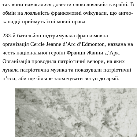
так вони намагалися довести свою лояльність країні. В
обмін на лояльність франкомовні очікували, що англо-
канадці приймуть їхні мовні права.
233-й батальйон підтримувала франкомовна
організація Cercle Jeanne d’Arc d’Edmonton, названа на
честь національної героїні Франції Жанни д’Арк.
Організація проводила патріотичні вечори, на яких
лунала патріотична музика та показували патріотичні
п’єси, аби ще більше заохочувати вступ до армії.