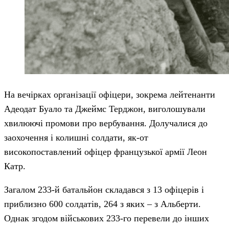
На вечірках організації офіцери, зокрема лейтенанти
Адеодат Буало та Джеймс Терджон, виголошували
хвилюючі промови про вербування. Долучалися до
заохочення і колишні солдати, як-от
високопоставлений офіцер французької армії Леон
Катр.
Загалом 233-й батальйон складався з 13 офіцерів і
приблизно 600 солдатів, 264 з яких – з Альберти.
Однак згодом військових 233-го перевели до інших