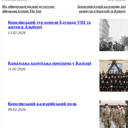
Від офіцерської їдальні до готелю:
Захопливі історії калгарців, які
військова історія The Inn
загинули в боротьбі за Канаду
Королівський тур короля Едуарда VIII та
життя в Альберті
13.02.2026
Канадська кадетська програма у Калгарі
11.02.2026
Королівський калгарійський полк
09.02.2026