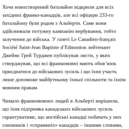
Хоча новостворений батальйон відкрили для всіх
західних франко-канадців, але всі офіцери 233-го
батальйону були родом з Альберти. Саме вони
здійснювали потужну кампанію вербування, тобто
залучення до війська. У газеті Le Canadien-français
Société Saint-Jean Baptiste d’Edmonton лейтенант
Джеймс Грей Турджен публікував листи, у яких
стверджував, що всі франкомовні мають обов’язок
приєднатися до військових зусиль і що їхня участь
лише допоможе майбутньому їхньої спільноти та їхнім
мовним правам.
Чимало франкомовних людей в Альберті вирішили,
що їхня підтримка канадських військових зусиль
гарантуватиме, що англійські канадці побачать у них
союзників і «справжніх» канадців – іншими словами,