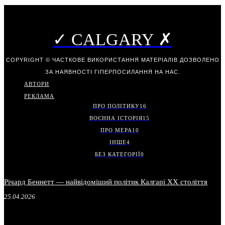
✓ CALGARY ✗
COPYRIGHT © ЧАСТКОВЕ ВИКОРИСТАННЯ МАТЕРІАЛІВ ДОЗВОЛЕНО
ЗА НАЯВНОСТІ ГІПЕРПОСИЛАННЯ НА НАС.
АВТОРИ
РЕКЛАМА
ПРО ПОЛІТИКУ
16
ВОЄННА ІСТОРІЯ
15
ПРО МЕРА
10
ІНШЕ
4
БЕЗ КАТЕГОРІЇ
0
Річард Беннетт — найвідоміший політик Калгарі XX століття
25.04.2026