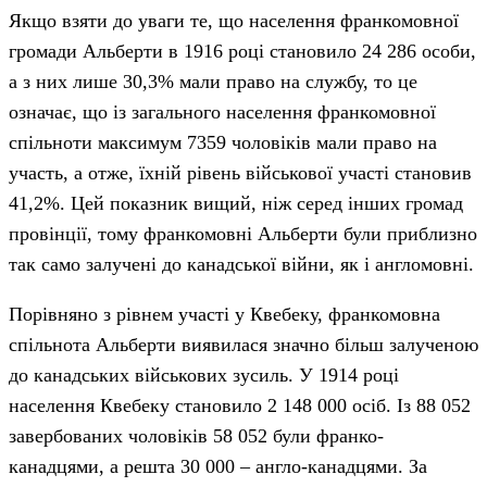
Якщо взяти до уваги те, що населення франкомовної
громади Альберти в 1916 році становило 24 286 особи,
а з них лише 30,3% мали право на службу, то це
означає, що із загального населення франкомовної
спільноти максимум 7359 чоловіків мали право на
участь, а отже, їхній рівень військової участі становив
41,2%. Цей показник вищий, ніж серед інших громад
провінції, тому франкомовні Альберти були приблизно
так само залучені до канадської війни, як і англомовні.
Порівняно з рівнем участі у Квебеку, франкомовна
спільнота Альберти виявилася значно більш залученою
до канадських військових зусиль. У 1914 році
населення Квебеку становило 2 148 000 осіб. Із 88 052
завербованих чоловіків 58 052 були франко-
канадцями, а решта 30 000 – англо-канадцями. За