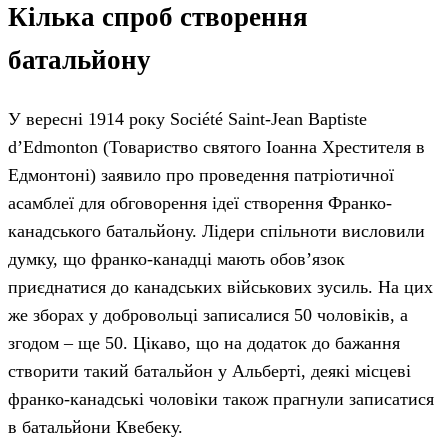
Кілька спроб створення
батальйону
У вересні 1914 року Société Saint-Jean Baptiste
d’Edmonton (Товариство святого Іоанна Хрестителя в
Едмонтоні) заявило про проведення патріотичної
асамблеї для обговорення ідеї створення Франко-
канадського батальйону. Лідери спільноти висловили
думку, що франко-канадці мають обов’язок
приєднатися до канадських військових зусиль. На цих
же зборах у добровольці записалися 50 чоловіків, а
згодом – ще 50. Цікаво, що на додаток до бажання
створити такий батальйон у Альберті, деякі місцеві
франко-канадські чоловіки також прагнули записатися
в батальйони Квебеку.