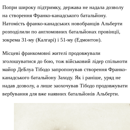
Попри широку підтримку, держава не надала дозволу
на створення Франко-канадського батальйону.
Натомість франко-канадських новобранців Альберти
розподілили по англомовних батальйонах провінції,
зокрема 31-му (Калгарі) і 51-му (Едмонтон).
Місцеві франкомовні жителі продовжували
зголошуватися до бою, тож військовий лідер спільноти
майор ДеБлуа Тібодо запропонував створення Франко-
канадського батальйону Заходу. Як і раніше, уряд не
надав дозволу, а лише заохочував Тібодо продовжувати
вербування для вже наявних батальйонів Альберти.