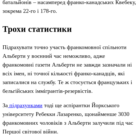
батальйонів – насамперед франко-канадських Квебеку,
зокрема 22-го і 178-го.
Трохи статистики
Підрахувати точно участь франкомовної спільноти
Альберти у воєнний час неможливо, адже
франкомовні газети Альберти не завжди зазначали ні
всіх імен, ні точної кількості франко-канадців, які
записалися на службу. Те ж стосується французьких і
бельгійських іммігрантів-резервістів.
За
підрахунками
тоді ще аспірантки Йоркського
університету Ребекки Лазаренко, щонайменше 3030
франкомовних чоловіків з Альберти залучили під час
Першої світової війни.