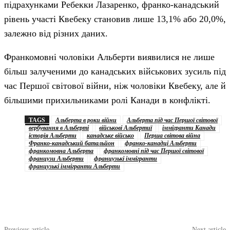
підрахунками Ребекки Лазаренко, франко-канадський
рівень участі Квебеку становив лише 13,1% або 20,0%,
залежно від різних даних.
Франкомовні чоловіки Альберти виявилися не лише
більш залученими до канадських військових зусиль під
час Першої світової війни, ніж чоловіки Квебеку, але й
більшими прихильниками ролі Канади в конфлікті.
TAGS
Альберта в роки війни
Альберта під час Першої світової
вербування в Альберті
військові Альбертиї
іммігранти Канади
історія Альберти
канадське військо
Перша світова війна
Франко-канадський батальйон
франко-канадці Альберти
франкомовна Альберта
франкомовні під час Першої світової
французи Альберти
французькі іммігранти
французькі іммігранти Альберти
Previous article
Next article