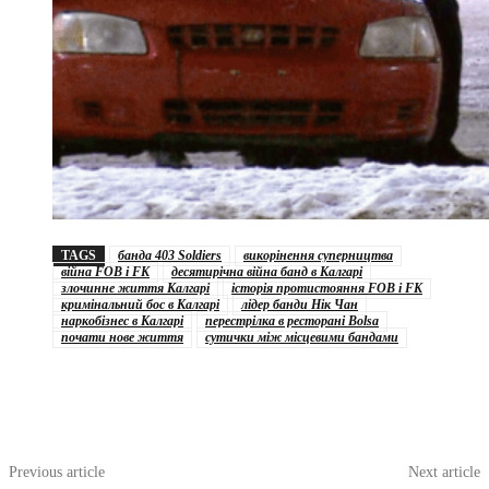
TAGS
банда 403 Soldiers
викорінення суперництва
війна FOB і FK
десятирічна війна банд в Калгарі
злочинне життя Калгарі
історія протистояння FOB і FK
кримінальний бос в Калгарі
лідер банди Нік Чан
наркобізнес в Калгарі
перестрілка в ресторані Bolsa
почати нове життя
сутички між місцевими бандами
Previous article
Next article