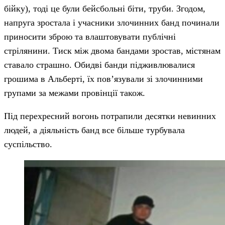
бійку), тоді це були бейсбольні біти, труби. Згодом,
напруга зростала і учасники злочинних банд починали
приносити зброю та влаштовувати публічні
стрілянини. Тиск між двома бандами зростав, містянам
ставало страшно. Обидві банди підживлювалися
грошима в Альберті, їх пов’язували зі злочинними
групами за межами провінції також.
Під перехресний вогонь потрапили десятки невинних
людей, а діяльність банд все більше турбувала
суспільство.