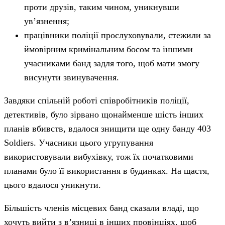
проти друзів, таким чином, уникнувши
ув’язнення;
працівники поліції прослуховували, стежили за
ймовірним кримінальним босом та іншими
учасниками банд задля того, щоб мати змогу
висунути звинувачення.
Завдяки спільній роботі співробітників поліції,
детективів, було зірвано щонайменше шість інших
планів вбивств, вдалося знищити ще одну банду 403
Soldiers. Учасники цього угрупування
використовували вибухівку, тож їх початковими
планами було її використання в будинках. На щастя,
цього вдалося уникнути.
Більшість членів місцевих банд сказали владі, що
хочуть вийти з в’язниці в інших провінціях, щоб