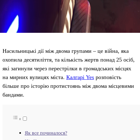
Насильницькі дії між двома групами – це війна, яка
охопила десятиліття, та кількість жертв понад 25 осіб,
які загинули через перестрілки в громадських місцях
на мирних вулицях міста.
Калгарі Yes
розповість
більше про історію протистоянь між двома місцевими
бандами.
Як все починалося?