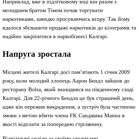
Наприклад, вже в підлітковому віці він разом з
молодшим братом Тімом почав торгувати
наркотиками, швидко просуваючись вгору. Так йому
вдалося збільшити продажі наркотиків до кілограмів та
надійно закріпитися в наркобізнесі Калгарі.
Напруга зростала
Місцеві жителі Калгарі досі пам’ятають 1 січня 2009
року, коли молодий хлопець Аарон Бендл зайшов до
ресторану Bolsa, який знаходився на південному сході
Калгарі. Для 22-річного Бендла це був страшний день,
адже він пережив викрадення, а зустріч була частиною
змови з метою вбити члена FK Санджива Манна в
якості відплати за попередню стрілянину.
Відвідувачі сиділи за своїми столиками,