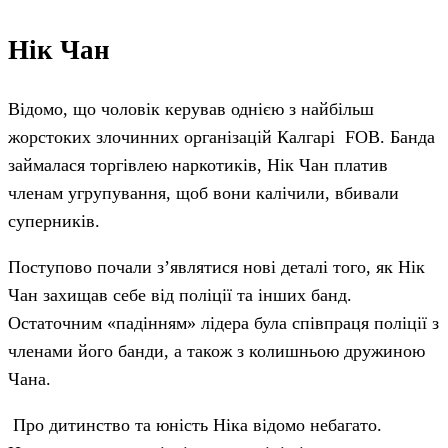
Нік Чан
Відомо, що чоловік керував однією з найбільш
жорстоких злочинних організацій Калгарі FOB. Банда
займалася торгівлею наркотиків, Нік Чан платив
членам угрупування, щоб вони калічили, вбивали
суперників.
Поступово почали з’являтися нові деталі того, як Нік
Чан захищав себе від поліції та інших банд.
Остаточним «падінням» лідера була співпраця поліції з
членами його банди, а також з колишньою дружиною
Чана.
Про дитинство та юність Ніка відомо небагато.