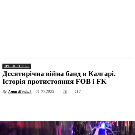
✓ CALGARY ✗
ПРО ПОЛІТИКУ
Десятирічна війна банд в Калгарі.
Історія протистояння FOB і FK
By
Anna Moshak
01.05.2023
10
112