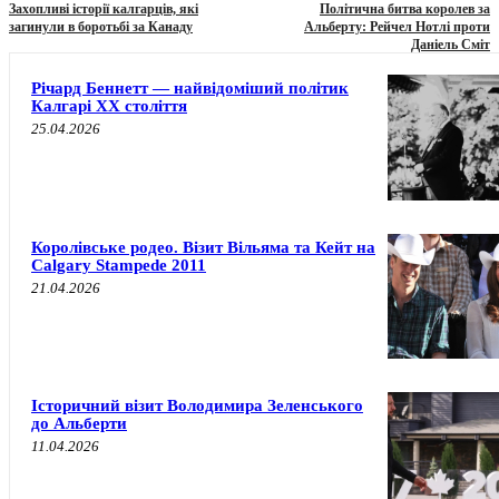
Захопливі історії калгарців, які
Політична битва королев за
загинули в боротьбі за Канаду
Альберту: Рейчел Нотлі проти
Даніель Сміт
Річард Беннетт — найвідоміший політик
Калгарі XX століття
25.04.2026
Королівське родео. Візит Вільяма та Кейт на
Calgary Stampede 2011
21.04.2026
Історичний візит Володимира Зеленського
до Альберти
11.04.2026