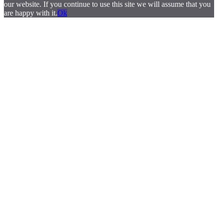
our website. If you continue to use this site we will assume that you
are happy with it.
Ok
.
.
.