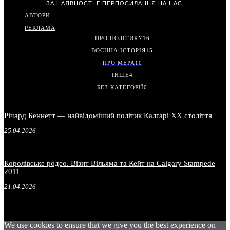
ЗА НАЯВНОСТІ ГІПЕРПОСИЛАННЯ НА НАС.
АВТОРИ
РЕКЛАМА
ПРО ПОЛІТИКУ
16
ВОЄННА ІСТОРІЯ
15
ПРО МЕРА
10
ІНШЕ
4
БЕЗ КАТЕГОРІЇ
0
Річард Беннетт — найвідоміший політик Калгарі XX століття
25.04.2026
Королівське родео. Візит Вільяма та Кейт на Calgary Stampede
2011
21.04.2026
We use cookies to ensure that we give you the best experience on