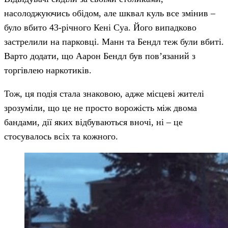
насолоджуючись обідом, але шквал куль все змінив –
було вбито 43-річного Кені Суа. Його випадково
застрелили на парковці. Манн та Бендл теж були вбиті.
Варто додати, що Аарон Бендл був пов’язаний з
торгівлею наркотиків.
Тож, ця подія стала знаковою, адже місцеві жителі
зрозуміли, що це не просто ворожість між двома
бандами, дії яких відбуваються вночі, ні – це
стосувалось всіх та кожного.