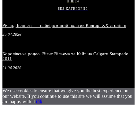
ІНШЕ
4
БЕЗ КАТЕГОРІЇ
0
Річард Беннетт — найвідоміший політик Калгарі XX століття
25.04.2026
Королівське родео. Візит Вільяма та Кейт на Calgary Stampede
2011
21.04.2026
We use cookies to ensure that we give you the best experience on
our website. If you continue to use this site we will assume that you
are happy with it.
Ok
.
.
.