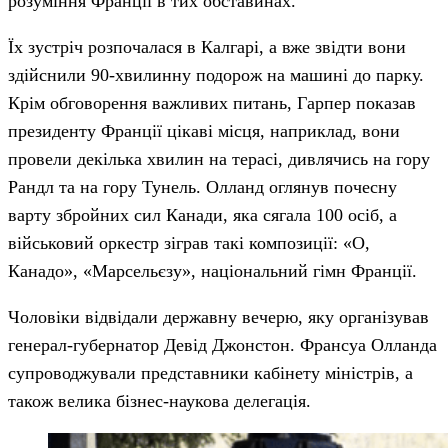
розуміння Франції в тих обставинах.
Їх зустріч розпочалася в Калгарі, а вже звідти вони
здійснили 90-хвилинну подорож на машині до парку.
Крім обговорення важливих питань, Гарпер показав
президенту Франції цікаві місця, наприклад, вони
провели декілька хвилин на терасі, дивлячись на гору
Рандл та на гору Тунель. Олланд оглянув почесну
варту збройних сил Канади, яка сягала 100 осіб, а
військовий оркестр зіграв такі композиції: «О,
Канадо», «Марсельєзу», національний гімн Франції.
Чоловіки відвідали державну вечерю, яку організував
генерал-губернатор Девід Джонстон. Франсуа Олланда
супроводжували представники кабінету міністрів, а
також велика бізнес-наукова делегація.