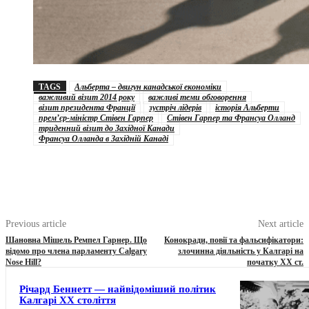
TAGS
Альберта – двигун канадської економіки
важливий візит 2014 року
важливі теми обговорення
візит президента Франції
зустріч лідерів
історія Альберти
прем’єр-міністр Стівен Гарпер
Стівен Гарпер та Франсуа Олланд
триденний візит до Західної Канади
Франсуа Олланда в Західній Канаді
Previous article
Next article
Шановна Мішель Ремпел Гарнер. Що
Конокради, повії та фальсифікатори:
відомо про члена парламенту Calgary
злочинна діяльність у Калгарі на
Nose Hill?
початку ХХ ст.
Річард Беннетт — найвідоміший політик
Калгарі XX століття