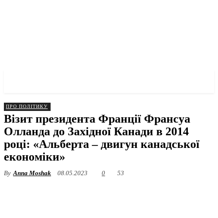
✓ CALGARY ✗
ПРО ПОЛІТИКУ
Візит президента Франції Франсуа
Олланда до Західної Канади в 2014
році: «Альберта – двигун канадської
економіки»
By
Anna Moshak
08.05.2023
0
53