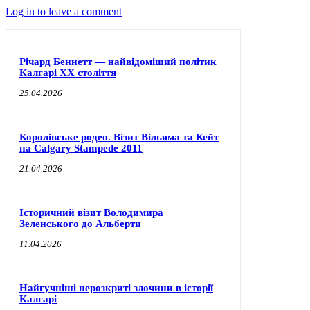
Log in to leave a comment
Річард Беннетт — найвідоміший політик
Калгарі XX століття
25.04.2026
Королівське родео. Візит Вільяма та Кейт
на Calgary Stampede 2011
21.04.2026
Історичний візит Володимира
Зеленського до Альберти
11.04.2026
Найгучніші нерозкриті злочини в історії
Калгарі