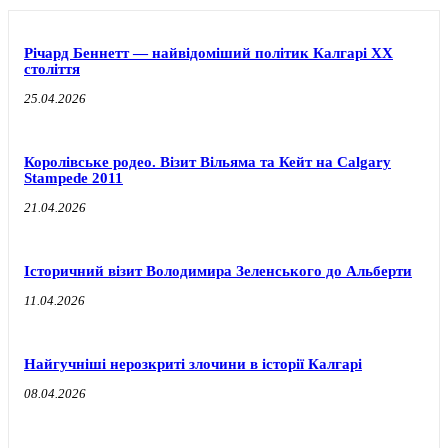
Річард Беннетт — найвідоміший політик Калгарі XX
століття
25.04.2026
Королівське родео. Візит Вільяма та Кейт на Calgary
Stampede 2011
21.04.2026
Історичний візит Володимира Зеленського до Альберти
11.04.2026
Найгучніші нерозкриті злочини в історії Калгарі
08.04.2026