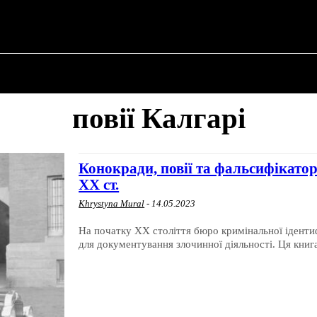
ПРО ПОЛІТИКУ
ПРО МЕРА
ВОЄННА ІСТО
повії Калгарі
Конокради, повії та фальсифікатор
ХХ ст.
Khrystyna Mural
-
14.05.2023
На початку XX століття бюро кримінальної ідентиф
для документування злочинної діяльності. Ця книга