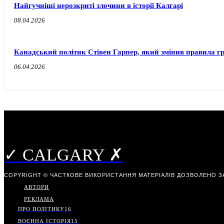
Найгучніші нерозкриті злочини в історії Калгарі
08.04.2026
Канадський політик Стівен Гарпер, який змінив правила г
06.04.2026
✓ CALGARY ✗
COPYRIGHT © ЧАСТКОВЕ ВИКОРИСТАННЯ МАТЕРІАЛІВ ДОЗВОЛЕНО З
АВТОРИ
РЕКЛАМА
ПРО ПОЛІТИКУ
16
ВОЄННА ІСТОРІЯ
15