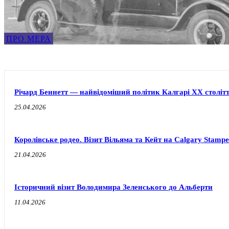
ПРО МЕРА
Річард Беннетт — найвідоміший політик Калгарі XX століт
25.04.2026
Королівське родео. Візит Вільяма та Кейт на Calgary Stampe
21.04.2026
Історичний візит Володимира Зеленського до Альберти
11.04.2026