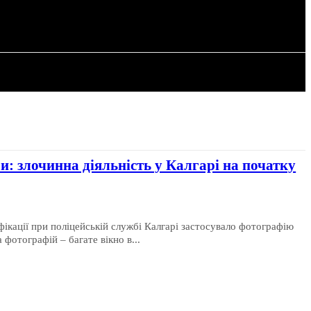
РІЯ
СТАТТІ
и: злочинна діяльність у Калгарі на початку
ікації при поліцейській службі Калгарі застосувало фотографію
 фотографій – багате вікно в...