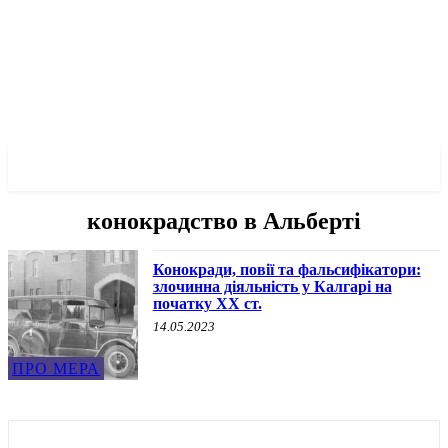
✓ CALGARY ✗
конокрадство в Альберті
Конокради, повії та фальсифікатори:
злочинна діяльність у Калгарі на
початку ХХ ст.
14.05.2023
ПРО МЕРА