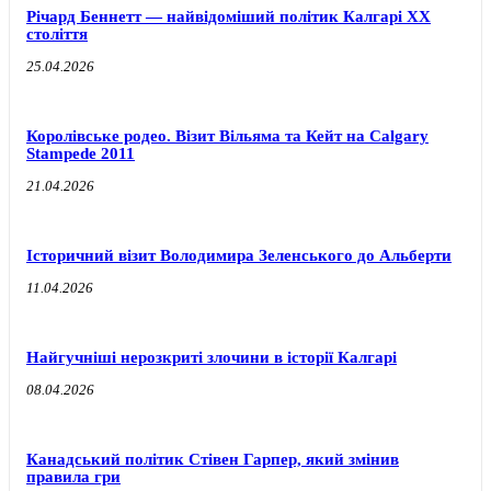
Річард Беннетт — найвідоміший політик Калгарі XX
століття
25.04.2026
Королівське родео. Візит Вільяма та Кейт на Calgary
Stampede 2011
21.04.2026
Історичний візит Володимира Зеленського до Альберти
11.04.2026
Найгучніші нерозкриті злочини в історії Калгарі
08.04.2026
Канадський політик Стівен Гарпер, який змінив
правила гри