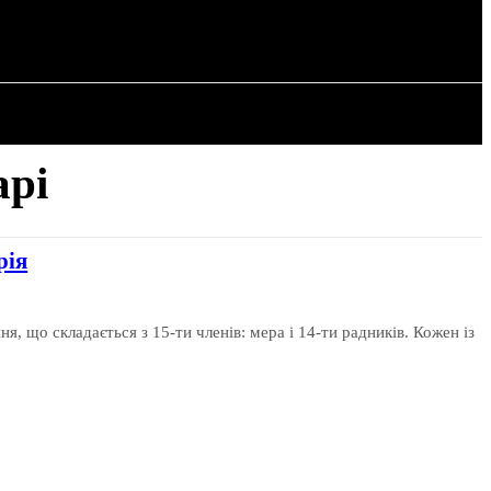
РІЯ
СТАТТІ
арі
рія
я, що складається з 15-ти членів: мера і 14-ти радників. Кожен із