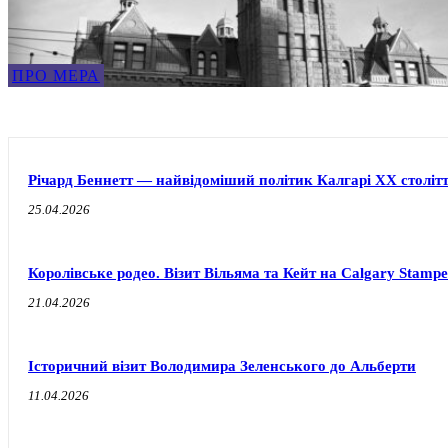
ПРО МЕРА
Річард Беннетт — найвідоміший політик Калгарі XX століт
25.04.2026
Королівське родео. Візит Вільяма та Кейт на Calgary Stampe
21.04.2026
Історичний візит Володимира Зеленського до Альберти
11.04.2026