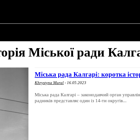
ПРО ПОЛІТИКУ
ПРО МЕРА
ВОЄННА ІСТО
торія Міської ради Калг
Міська рада Калгарі: коротка істо
Khrystyna Mural
-
16.05.2023
Міська рада Калгарі – законодавчий орган управлінн
радників представляє один із 14-ти округів...