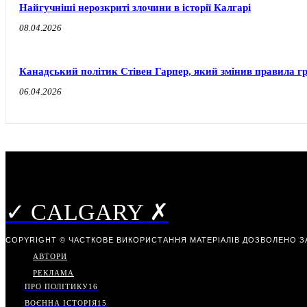
Найгучніші нерозкриті злочини в історії Калгарі
08.04.2026
Канадський політик Стівен Гарпер, який змінив правила г
06.04.2026
✓ CALGARY ✗
COPYRIGHT © ЧАСТКОВЕ ВИКОРИСТАННЯ МАТЕРІАЛІВ ДОЗВОЛЕНО З
АВТОРИ
РЕКЛАМА
ПРО ПОЛІТИКУ
16
ВОЄННА ІСТОРІЯ
15