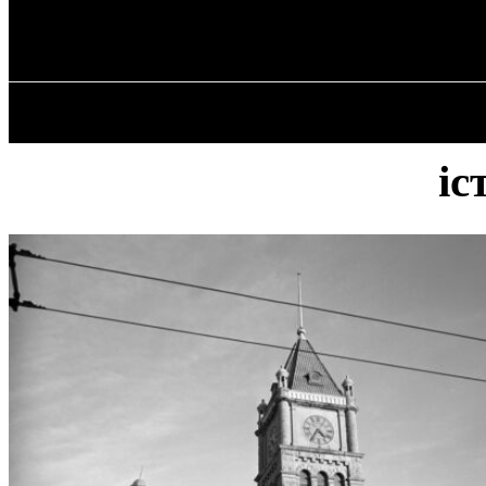
✓ CALGARY ✗
П’ятниця, 7 Серпня, 2026
ГОЛОВНА
іс