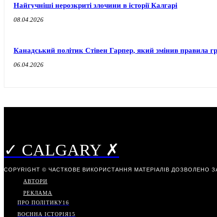
Найгучніші нерозкриті злочини в історії Калгарі
08.04.2026
Канадський політик Стівен Гарпер, який змінив правила г
06.04.2026
✓ CALGARY ✗
COPYRIGHT © ЧАСТКОВЕ ВИКОРИСТАННЯ МАТЕРІАЛІВ ДОЗВОЛЕНО З
АВТОРИ
РЕКЛАМА
ПРО ПОЛІТИКУ
16
ВОЄННА ІСТОРІЯ
15