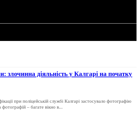
РІЯ
СТАТТІ
и: злочинна діяльність у Калгарі на початку
ікації при поліцейській службі Калгарі застосувало фотографію
 фотографій – багате вікно в...