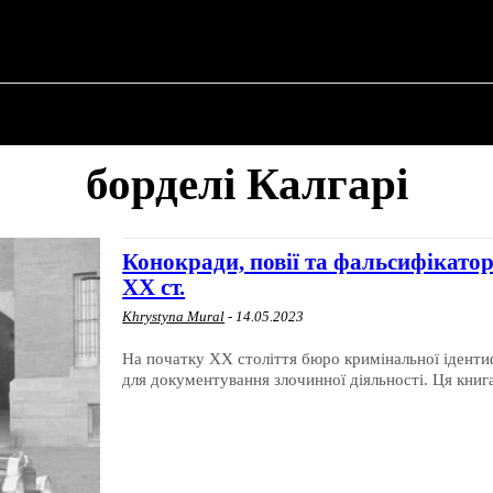
ПРО ПОЛІТИКУ
ПРО МЕРА
ВОЄННА ІСТО
борделі Калгарі
Конокради, повії та фальсифікатор
ХХ ст.
Khrystyna Mural
-
14.05.2023
На початку XX століття бюро кримінальної ідентиф
для документування злочинної діяльності. Ця книга