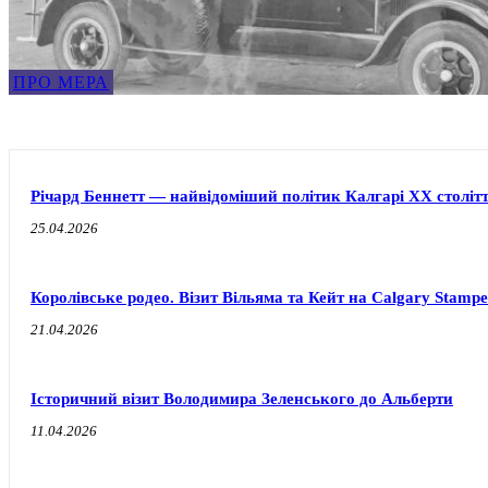
ПРО МЕРА
Річард Беннетт — найвідоміший політик Калгарі XX століт
25.04.2026
Королівське родео. Візит Вільяма та Кейт на Calgary Stampe
21.04.2026
Історичний візит Володимира Зеленського до Альберти
11.04.2026