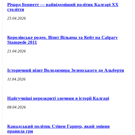
Річард Беннетт — найвідоміший політик Калгарі XX
століття
25.04.2026
Королівське родео. Візит Вільяма та Кейт на Calgary
Stampede 2011
21.04.2026
Історичний візит Володимира Зеленського до Альберти
11.04.2026
Найгучніші нерозкриті злочини в історії Калгарі
08.04.2026
Канадський політик Стівен Гарпер, який змінив
правила гри