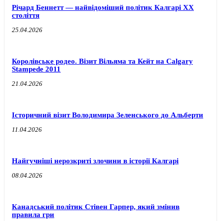
Річард Беннетт — найвідоміший політик Калгарі XX
століття
25.04.2026
Королівське родео. Візит Вільяма та Кейт на Calgary
Stampede 2011
21.04.2026
Історичний візит Володимира Зеленського до Альберти
11.04.2026
Найгучніші нерозкриті злочини в історії Калгарі
08.04.2026
Канадський політик Стівен Гарпер, який змінив
правила гри