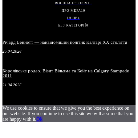
ВОЄННА ІСТОРІЯ
15
ПРО МЕРА
10
ІНШЕ
4
БЕЗ КАТЕГОРІЇ
0
Річард Беннетт — найвідоміший політик Калгарі XX століття
25.04.2026
Королівське родео. Візит Вільяма та Кейт на Calgary Stampede
2011
21.04.2026
We use cookies to ensure that we give you the best experience on
our website. If you continue to use this site we will assume that you
are happy with it.
Ok
.
.
.