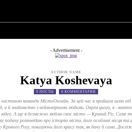
О ПОЛИТИКЕ
О МЭРЕ
ВОЕННАЯ ИСТОР
- Advertisement -
AUTHOR NAME
Katya Koshevaya
0 ПОСТЫ
0 КОММЕНТАРИИ
 є частиною команди МістоОнлайн. За цей час я пройшла шлях від
д, а й знайомство з неймовірними людьми. Окрім цього, я - конт
відео. А ще я безмежно люблю своє місто — Кривий Ріг. Саме тому
 подачу розповідаю про історію міста, його особливі місця та 
 Кривого Рогу, показуючи його красу так, як бачу її сама. Досліж