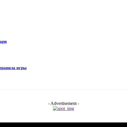
гари
правила игры
- Advertisement -