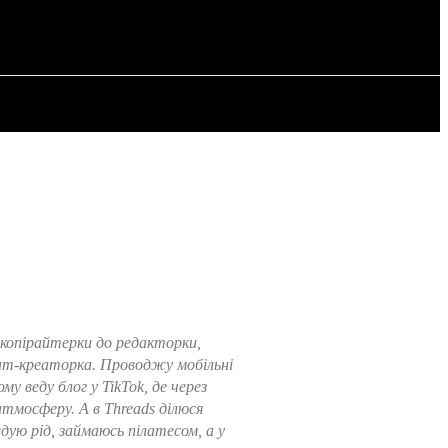
ИЯ
СТАТЬИ
 копірайтерки до редакторки,
ент-креаторка. Проводжу мобільні
 веду блог у TikTok, де через
атмосферу. А в Threads ділюся
дую рід, займаюсь пілатесом, а у