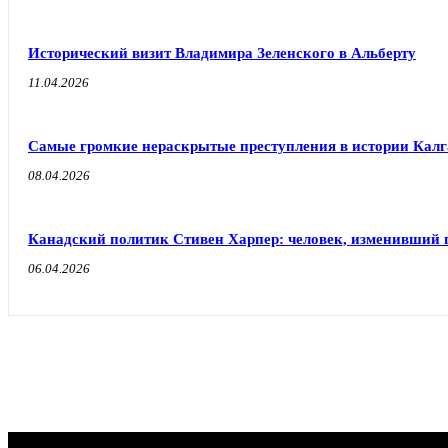
Исторический визит Владимира Зеленского в Альберту
11.04.2026
Самые громкие нераскрытые преступления в истории Кал
08.04.2026
Канадский политик Стивен Харпер: человек, изменивший 
06.04.2026