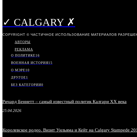
✓ CALGARY ✗
COPYRIGHT © ЧАСТИЧНОЕ ИСПОЛЬЗОВАНИЕ МАТЕРИАЛОВ РАЗРЕШЕН
АВТОРЫ
РЕКЛАМА
О ПОЛИТИКЕ
16
ВОЕННАЯ ИСТОРИЯ
15
О МЭРЕ
10
ДРУГОЕ
1
БЕЗ КАТЕГОРИИ
0
Ричард Беннетт – самый известный политик Калгари XX века
25.04.2026
Королевское родео. Визит Уильяма и Кейт на Calgary Stampede 20