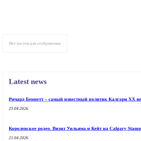
Нет постов для отображения
Latest news
Ричард Беннетт – самый известный политик Калгари XX в
25.04.2026
Королевское родео. Визит Уильяма и Кейт на Calgary Stamp
21.04.2026