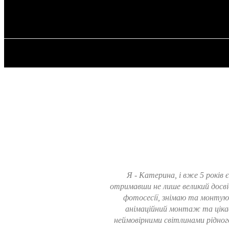
✓ CALGARY ✗
Воскресенье, 9 августа, 2026
ГЛАВНАЯ
Я - Катерина, і вже 5 років
отримавши не лише великий досві
фотосесії, знімаю та монтую 
анімаційний монтаж та цікаву
неймовірними світлинами рідного