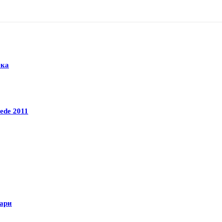
ека
ede 2011
гари